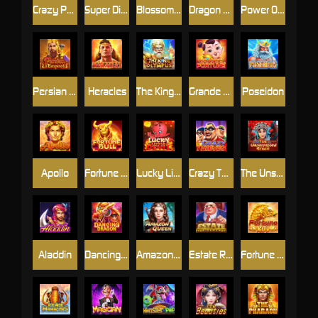
Crazy Penguin
Super Diamond
Blossom of Fortune
Dragon Gate
Power Of Thor
Persian Empire
Heracles
The King Of Olympus
Grande Fortune
Poseidon
Apollo
Fortune Bull
Lucky Little Devil
Crazy Thieves
The Unsurpassed Grace
Aladdin
Dancing Dragon
Amazon Queen
Estate Rich Man
Fortune Koi