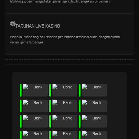
lebih tinggi, dan menyediakan pilihan yang lebih banyak untuk pemain.
TARUHAN LIVE KASINO
Platform Pilihan bagi perusahaan-perusahaan terbaik di dunia, dengan pilihan
variasi game terbanyak