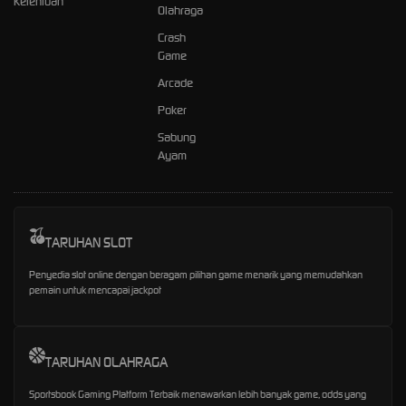
Ketentuan
Olahraga
Crash
Game
Arcade
Poker
Sabung
Ayam
TARUHAN SLOT
Penyedia slot online dengan beragam pilihan game menarik yang memudahkan
pemain untuk mencapai jackpot
TARUHAN OLAHRAGA
Sportsbook Gaming Platform Terbaik menawarkan lebih banyak game, odds yang