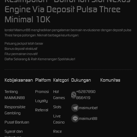
Engine Via Deposit Pulsa Three
Minimal 10K
Ionslot Maimun88 menghadirkan pengalaman bermain revolusioner dengan deposit pulsa
Three tanpa potongan. Nikmati berbagai keuntungan:
Peluang jackpot lebih besar
Bonus deposit eksklusif
Fitur permainan inovatif
Daftar Sekarang & Raih Kemenangan Spektakuler!
Kebijaksanaan
Platform
Kategori
Dukungan
Komunitas
Tentang
Promosi
Hot
+6287890
MAIMUN88
Games
866419
Loyalty
Responsible
Slots
maimunbet
Referral
Gambling
Live
maimun88
Pusat Bantuan
Casino
Syarat dan
Race