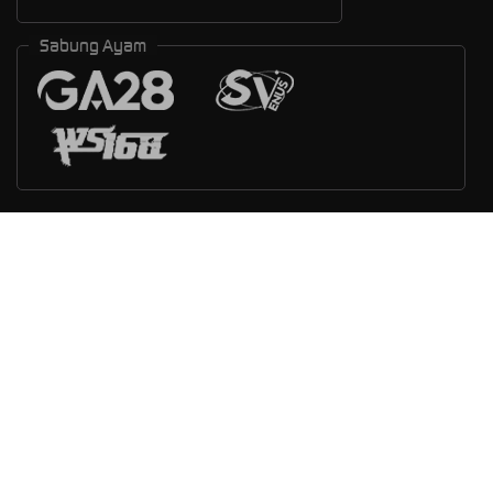
Sabung Ayam