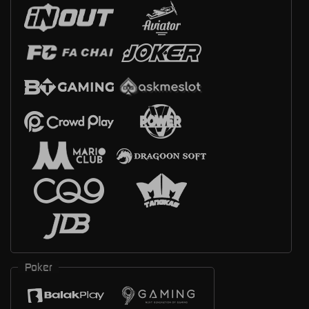
Poker