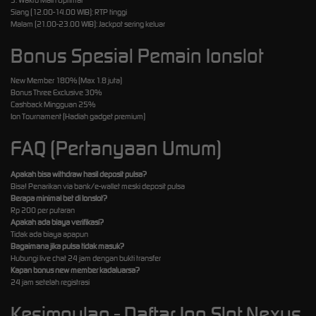
3. Waktu Main Optimal
Siang (12.00-14.00 WIB): RTP tinggi
Malam (21.00-23.00 WIB): Jackpot sering keluar
Bonus Spesial Pemain Ionslot
New Member 180% (Max 1.8 juta)
Bonus Three Exclusive 30%
Cashback Mingguan 25%
Ion Tournament (Hadiah gadget premium)
FAQ (Pertanyaan Umum)
Apakah bisa withdraw hasil deposit pulsa?
Bisa! Penarikan via bank/e-wallet meski deposit pulsa
Berapa minimal bet di Ionslot?
Rp 200 per putaran
Apakah ada biaya verifikasi?
Tidak ada biaya apapun
Bagaimana jika pulsa tidak masuk?
Hubungi live chat 24 jam dengan bukti transfer
Kapan bonus new member kadaluarsa?
24 jam setelah registrasi
Kesimpulan - Daftar Ion Slot Nexus