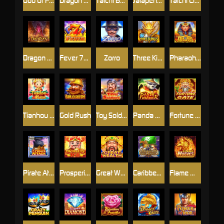
God Of Fortune
Dragon Tiles
Taichi Boy
Jalapeno Burst
Taichi Lion Dance
Dragon Treasure
Fever 777
Zorro
Three Kings
Pharaoh Treasures
Tianhou Mazu
Gold Rush
Toy Soldiers
Panda Warrior
Fortune Gate
Pirate Attack
Prosperity 168
Great Wealth
Caribbean Treasure
Flame Wolves