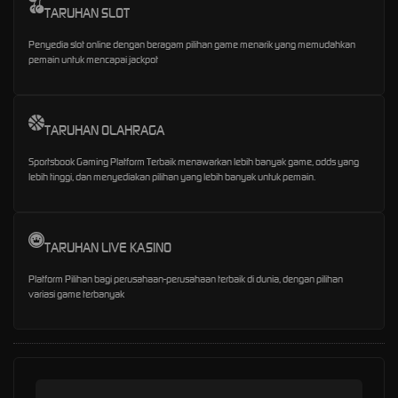
TARUHAN SLOT
Penyedia slot online dengan beragam pilihan game menarik yang memudahkan
pemain untuk mencapai jackpot
TARUHAN OLAHRAGA
Sportsbook Gaming Platform Terbaik menawarkan lebih banyak game, odds yang
lebih tinggi, dan menyediakan pilihan yang lebih banyak untuk pemain.
TARUHAN LIVE KASINO
Platform Pilihan bagi perusahaan-perusahaan terbaik di dunia, dengan pilihan
variasi game terbanyak