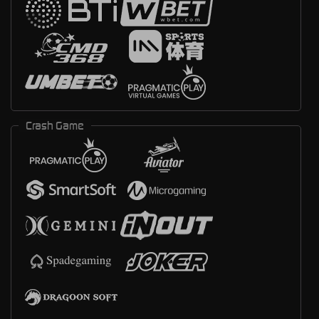
Crash Game