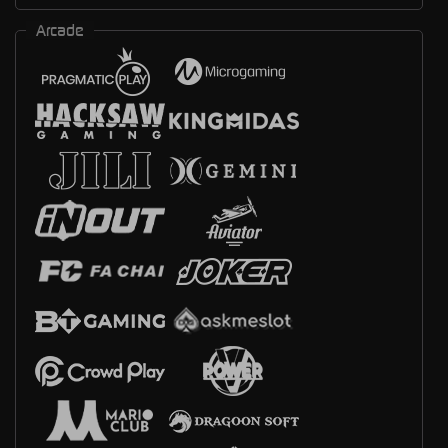
Arcade