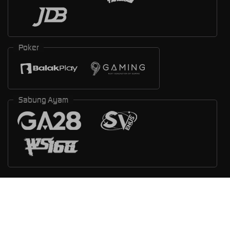
Poker
Sabung Ayam