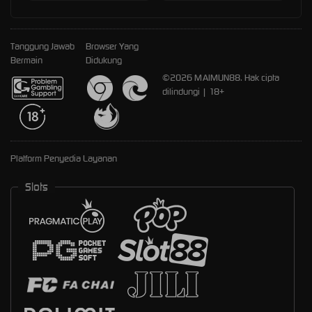
Tanggung Jawab
Browser Yang
Bermain
Didukung
©2026 MAIMUN88. Hak cipta
dilindungi | 18+
Platform Penyedia Layanan
Slots