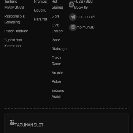
Tentang
Promosi
Hot
+6287890
MAIMUN88
Games
866419
Loyalty
Responsible
Slots
maimunbet
Referral
Gambling
Live
maimun88
Pusat Bantuan
Casino
Syarat dan
Race
Ketentuan
Olahraga
Crash
Game
Arcade
Poker
Sabung
Ayam
TARUHAN SLOT