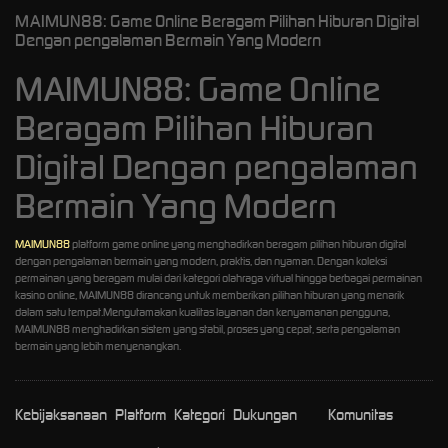
MAIMUN88: Game Online Beragam Pilihan Hiburan Digital
Dengan pengalaman Bermain Yang Modern
MAIMUN88: Game Online
Beragam Pilihan Hiburan
Digital Dengan pengalaman
Bermain Yang Modern
MAIMUN88
platform game online yang menghadirkan beragam pilihan hiburan digital
dengan pengalaman bermain yang modern, praktis, dan nyaman. Dengan koleksi
permainan yang beragam mulai dari kategori olahraga virtual hingga berbagai permainan
kasino online, MAIMUN88 dirancang untuk memberikan pilihan hiburan yang menarik
dalam satu tempat.Mengutamakan kualitas layanan dan kenyamanan pengguna,
MAIMUN88 menghadirkan sistem yang stabil, proses yang cepat, serta pengalaman
bermain yang lebih menyenangkan.
Kebijaksanaan
Platform
Kategori
Dukungan
Komunitas