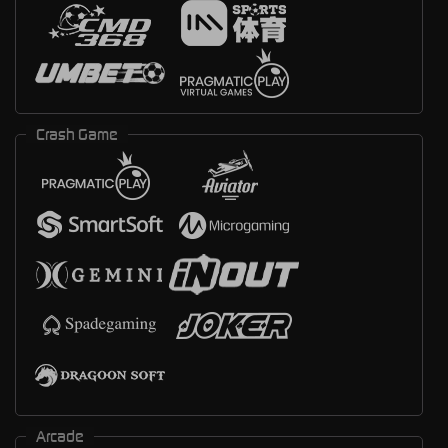
Crash Game
Arcade