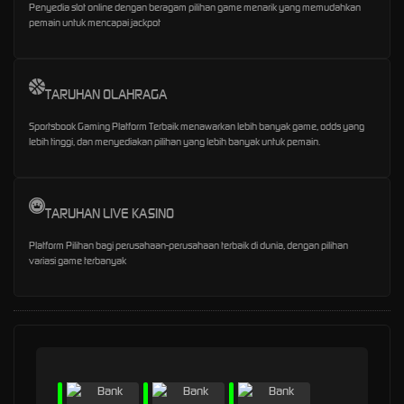
Penyedia slot online dengan beragam pilihan game menarik yang memudahkan
pemain untuk mencapai jackpot
TARUHAN OLAHRAGA
Sportsbook Gaming Platform Terbaik menawarkan lebih banyak game, odds yang
lebih tinggi, dan menyediakan pilihan yang lebih banyak untuk pemain.
TARUHAN LIVE KASINO
Platform Pilihan bagi perusahaan-perusahaan terbaik di dunia, dengan pilihan
variasi game terbanyak