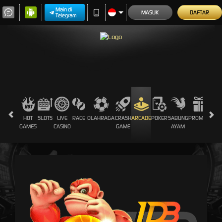
Main di
MASUK
DAFTAR
Telegram
HOT
SLOTS
LIVE
RACE
OLAHRAGA
CRASH
ARCADE
POKER
SABUNG
PROMOSI
GAMES
CASINO
GAME
AYAM