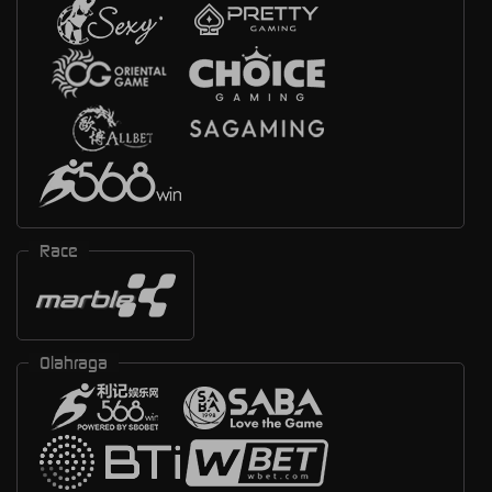
Race
Olahraga