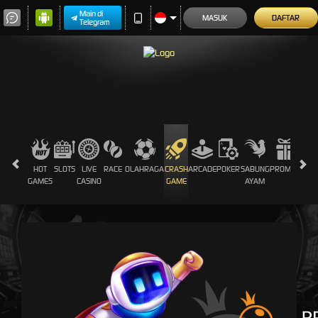
Main di
MASUK
DAFTAR
Telegram
HOT
SLOTS
LIVE
RACE
OLAHRAGA
CRASH
ARCADE
POKER
SABUNG
PROMOSI
GAMES
CASINO
GAME
AYAM