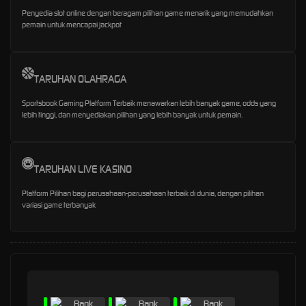
Penyedia slot online dengan beragam pilihan game menarik yang memudahkan
pemain untuk mencapai jackpot
TARUHAN OLAHRAGA
Sportsbook Gaming Platform Terbaik menawarkan lebih banyak game, odds yang
lebih tinggi, dan menyediakan pilihan yang lebih banyak untuk pemain.
TARUHAN LIVE KASINO
Platform Pilihan bagi perusahaan-perusahaan terbaik di dunia, dengan pilihan
variasi game terbanyak