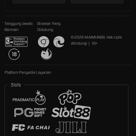
Tanggung Jawab
Browser Yang
Bermain
Didukung
©2026 MAIMUN88. Hak cipta
dilindungi | 18+
Platform Penyedia Layanan
Slots