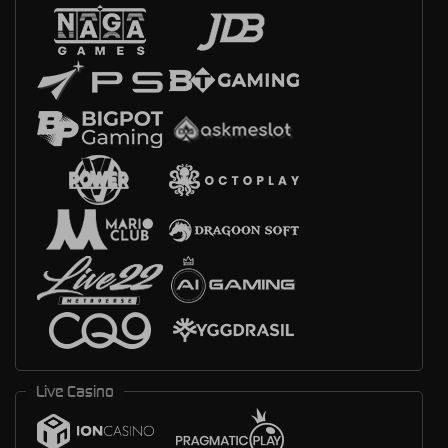
Live Casino