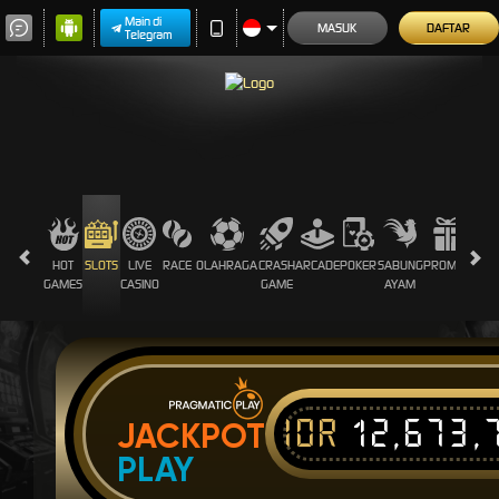
Main di
MASUK
DAFTAR
Telegram
HOT
SLOTS
LIVE
RACE
OLAHRAGA
CRASH
ARCADE
POKER
SABUNG
PROMOSI
GAMES
CASINO
GAME
AYAM
IDR
12,673,
JACKPOT
PLAY