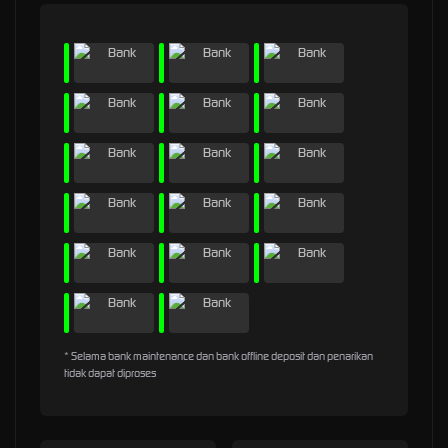
* Selama bank maintenance dan bank offline deposit dan penarikan
tidak dapat diproses