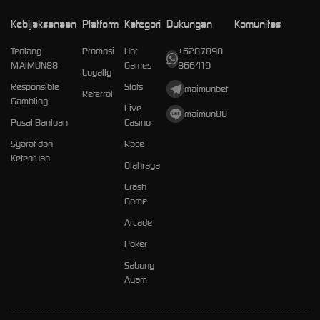
Kebijaksanaan
Platform
Kategori
Dukungan
Komunitas
Tentang
Promosi
Hot
+6287890
MAIMUN88
Games
866419
Loyalty
Responsible
Slots
maimunbet
Referral
Gambling
Live
maimun88
Pusat Bantuan
Casino
Syarat dan
Race
Ketentuan
Olahraga
Crash
Game
Arcade
Poker
Sabung
Ayam