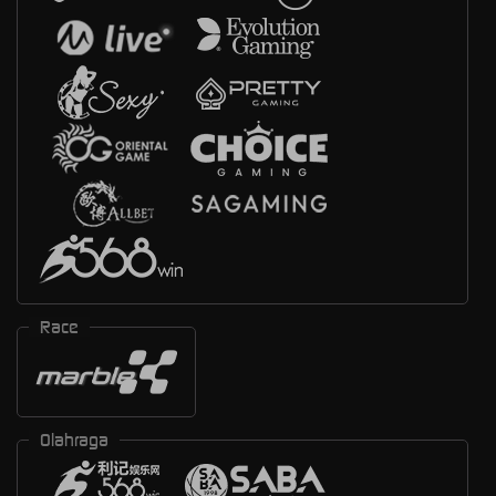
Race
Olahraga