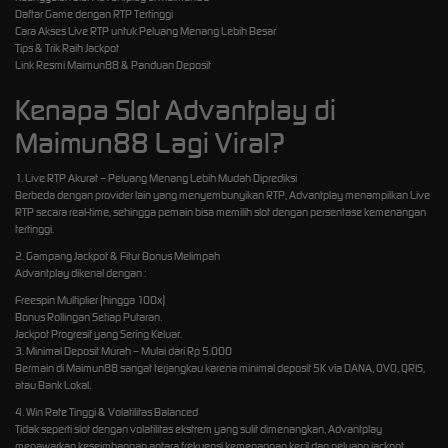
Daftar Game dengan RTP Tertinggi
Cara Akses Live RTP untuk Peluang Menang Lebih Besar
Tips & Trik Raih Jackpot
Link Resmi Maimun88 & Panduan Deposit
Kenapa Slot Advantplay di
Maimun88 Lagi Viral?
1. Live RTP Akurat – Peluang Menang Lebih Mudah Diprediksi
Berbeda dengan provider lain yang menyembunyikan RTP, Advantplay menampilkan Live
RTP secara real-time, sehingga pemain bisa memilih slot dengan persentase kemenangan
tertinggi.
2. Gampang Jackpot & Fitur Bonus Melimpah
Advantplay dikenal dengan :
Freespin Multiplier (hingga 100x)
Bonus Rollingan Setiap Putaran.
Jackpot Progresif yang Sering Keluar.
3. Minimal Deposit Murah – Mulai dari Rp 5.000
Bermain di Maimun88 sangat terjangkau karena minimal deposit 5K via DANA, OVO, QRIS,
atau Bank Lokal.
4. Win Rate Tinggi & Volatilitas Balanced
Tidak seperti slot dengan volatilitas ekstrem yang sulit dimenangkan, Advantplay
menawarkan keseimbangan antara frekuensi kemenangan kecil dan peluang jackpot