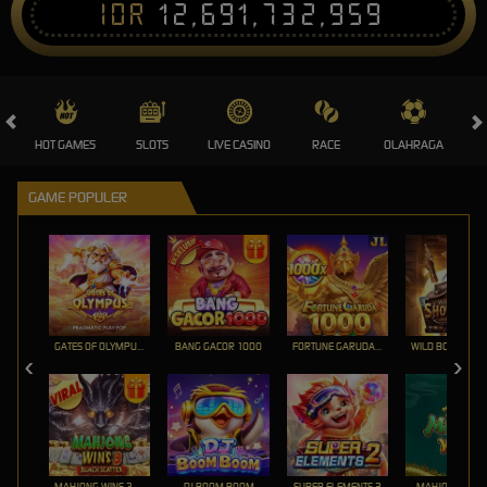
IDR
12,691,732,959
HOT GAMES
SLOTS
LIVE CASINO
RACE
OLAHRAGA
CRA
GAME POPULER
GATES OF OLYMPUS POP
BANG GACOR 1000
FORTUNE GARUDA 1000
MAHJONG WINS 3 – BLACK SCATTER
DJ BOOM BOOM
SUPER ELEMENTS 2
MAHJONG WAYS