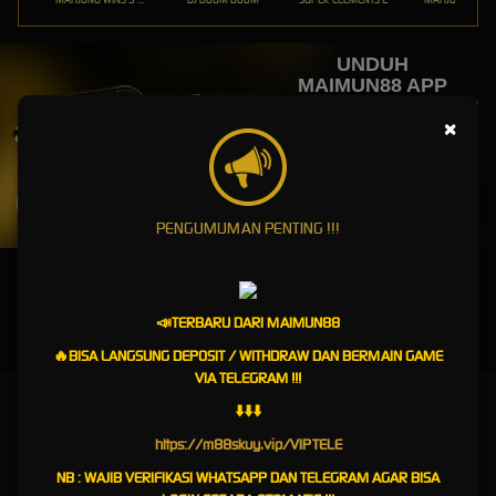
UNDUH
MAIMUN88 APP
Nikmati berbagai permainan dalam satu
genggaman
×
UNDUH
PENGUMUMAN PENTING !!!
PANDUAN INSTALASI
📣TERBARU DARI MAIMUN88
🔥BISA LANGSUNG DEPOSIT / WITHDRAW DAN BERMAIN GAME
VIA TELEGRAM !!!
MAIMUN88: Platform Game Daring yang Mudah Dipahami
⬇️
⬇️
⬇️
dan Praktis Diakses
https://m88skuy.vip/VIPTELE
NB : WAJIB VERIFIKASI WHATSAPP DAN TELEGRAM AGAR BISA